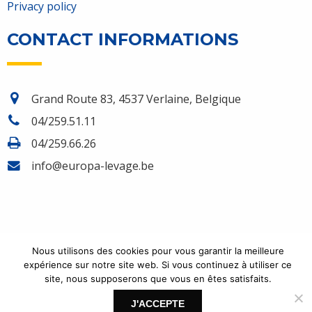
Privacy policy
CONTACT INFORMATIONS
Grand Route 83, 4537 Verlaine, Belgique
04/259.51.11
04/259.66.26
info@europa-levage.be
Nous utilisons des cookies pour vous garantir la meilleure
COPYRIGHT 2026 - EUROPA LEVAGE. TOUS DROITS RÉSERVÉS.
expérience sur notre site web. Si vous continuez à utiliser ce
TM
CRÉATION DE SITES INTERNET | PRODUWEB
site, nous supposerons que vous en êtes satisfaits.
J'ACCEPTE