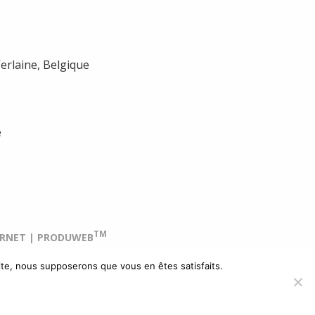
erlaine, Belgique
e
TM
TERNET | PRODUWEB
site, nous supposerons que vous en êtes satisfaits.