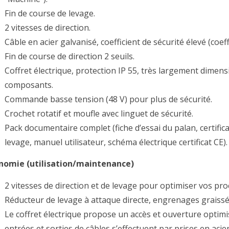
Fin de course de levage.
2 vitesses de direction.
Câble en acier galvanisé, coefficient de sécurité élevé (coef
Fin de course de direction 2 seuils.
Coffret électrique, protection IP 55, très largement dime
composants.
Commande basse tension (48 V) pour plus de sécurité.
Crochet rotatif et moufle avec linguet de sécurité.
Pack documentaire complet (fiche d’essai du palan, certific
levage, manuel utilisateur, schéma électrique certificat CE).
nomie (utilisation/maintenance)
2 vitesses de direction et de levage pour optimiser vos pr
Réducteur de levage à attaque directe, engrenages graissés
Le coffret électrique propose un accès et ouverture optim
entrées et sorties de câbles s’effectuent par prises en acie