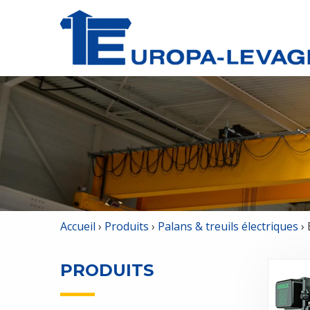
Accueil
›
Produits
›
Palans & treuils électriques
›
PRODUITS